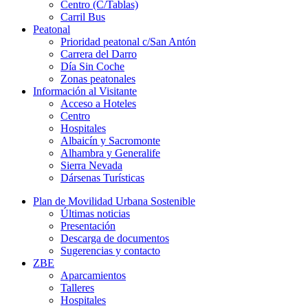
Centro (C/Tablas)
Carril Bus
Peatonal
Prioridad peatonal c/San Antón
Carrera del Darro
Día Sin Coche
Zonas peatonales
Información al Visitante
Acceso a Hoteles
Centro
Hospitales
Albaicín y Sacromonte
Alhambra y Generalife
Sierra Nevada
Dársenas Turísticas
Plan de Movilidad Urbana Sostenible
Últimas noticias
Presentación
Descarga de documentos
Sugerencias y contacto
ZBE
Aparcamientos
Talleres
Hospitales