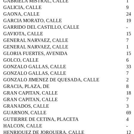
GABRIELA MISTRAL, CALLE
1
GALICIA, CALLE
9
GAONA, CALLE
24
GARCIA MORATO, CALLE
19
GARRIDO DEL CASTILLO, CALLE
-
GAVIOTA, CALLE
15
GENERAL NARVAEZ, CALLE
7
GENERAL NARVAEZ, CALLE
1
GLORIA FUERTES, AVENIDA
15
GOLCO, CALLE
6
GONZALO GALLAS, CALLE
33
GONZALO GALLAS, CALLE
7
GONZALO JIMENEZ DE QUESADA, CALLE
2
GRACIA, PLAZA, DE
8
GRAN CAPITAN, CALLE
18
GRAN CAPITAN, CALLE
7
GRANADOS, CALLE
3
GUARNON, CALLE
69
GUTIERRE DE CETINA, PLACETA
4
HALCON, CALLE
-
HENRIQUEZ DE JORQUERA, CALLE
12