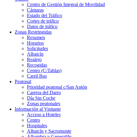
Centro de Gestión Integral de Movilidad
Cámaras
Estado del Tráfico
Cortes de tráfico
Datos de tráfico
Zonas Restringidas
Resumen
Horarios
Solicitudes
Albaicín
Realejo
Recogidas
Centro (C/Tablas)
Carril Bus
Peatonal
Prioridad peatonal c/San Antón
Carrera del Darro
Día Sin Coche
Zonas peatonales
Información al Visitante
Acceso a Hoteles
Centro
Hospitales
Albaicín y Sacromonte
Alhambra y Generalife