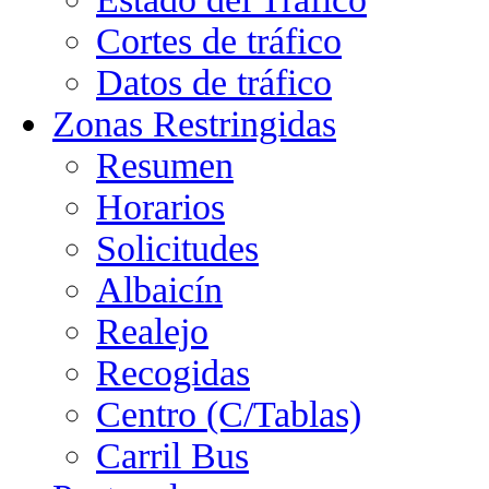
Cortes de tráfico
Datos de tráfico
Zonas Restringidas
Resumen
Horarios
Solicitudes
Albaicín
Realejo
Recogidas
Centro (C/Tablas)
Carril Bus