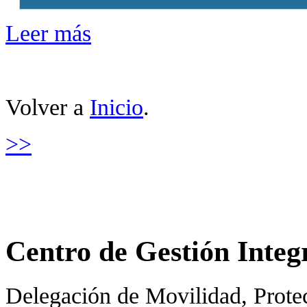
Leer más
Volver a
Inicio
.
>>
Centro de Gestión Integ
Delegación de Movilidad, Prot