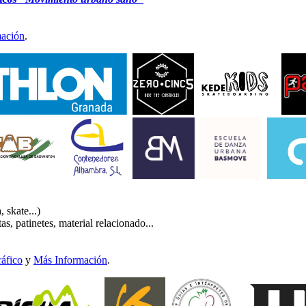
ación
.
, skate...)
s, patinetes, material relacionado...
ráfico
y
Más Información
.