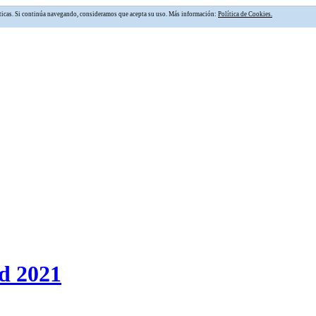
alíticas. Si continúa navegando, consideramos que acepta su uso. Más información:
Política de Cookies.
d 2021