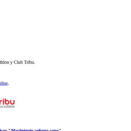
thlon y Club Tribu.
nline
.
icos "
Movimiento urbano sano
"