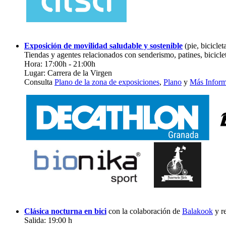
Exposición de movilidad saludable y sostenible
(pie, bicicleta
Tiendas y agentes relacionados con senderismo, patines, bicicleta
Hora: 17:00h - 21:00h
Lugar: Carrera de la Virgen
Consulta
Plano de la zona de exposiciones
,
Plano
y
Más Inform
Clásica nocturna en bici
con la colaboración de
Balakook
y r
Salida: 19:00 h