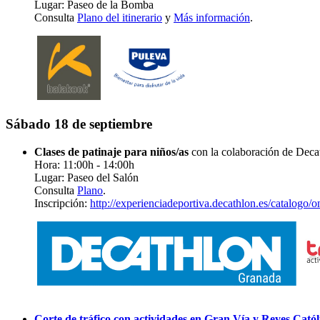
Lugar: Paseo de la Bomba
Consulta
Plano del itinerario
y
Más información
.
Sábado 18 de septiembre
Clases de patinaje para niños/as
con la colaboración de Deca
Hora: 11:00h - 14:00h
Lugar: Paseo del Salón
Consulta
Plano
.
Inscripción:
http://experienciadeportiva.decathlon.es/catalogo/o
Corte de tráfico con actividades en Gran Vía y Reyes Catól