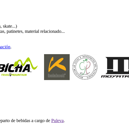
, skate...)
s, patinetes, material relacionado...
ación
.
eparto de bebidas a cargo de
Puleva
.